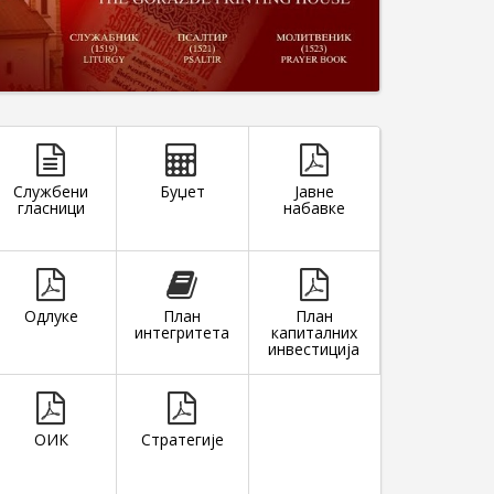
Службени
Буџет
Јавне
гласници
набавке
ТАРОГ ПЈЕВАЊА У СРБА
1 ПЈЕВАЧКУ ГРУПУ У
Ј СОПОТНИЦИ
Одлуке
План
План
интегритета
капиталних
инвестиција
ОИК
Стратегије