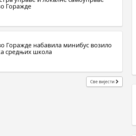
о Горажде
о Горажде набавила минибус возило
ка средњих школа
Све вијести