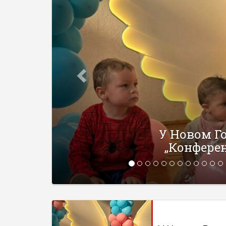
У Новом Горажду одржана
„Конференција беба 2026“