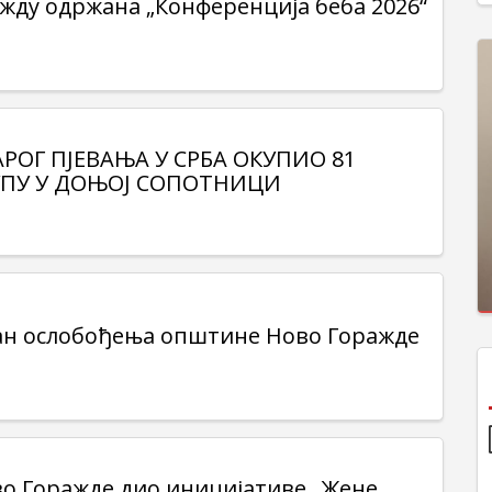
жду одржана „Конференција беба 2026“
АРОГ ПЈЕВАЊА У СРБА ОКУПИО 81
УПУ У ДОЊОЈ СОПОТНИЦИ
н ослобођења општине Ново Горажде
о Горажде дио иницијативе „Жене