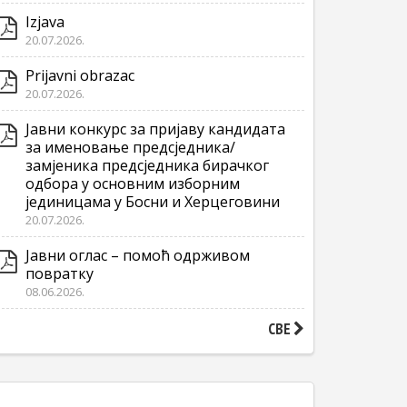
Izjava
20.07.2026.
Prijavni obrazac
20.07.2026.
Јавни конкурс за пријаву кандидата
за именовање предсједника/
замјеника предсједника бирачког
одбора у основним изборним
јединицама у Босни и Херцеговини
20.07.2026.
Јавни оглас – помоћ одрживом
повратку
08.06.2026.
СВЕ