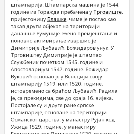
штампарија. Штампарска машина је 1544.
године из Горажда пребачена у
Трговиште
,
пријестоницу
Влашке
, чиме је постао као
такав други објекат на територији
данашње Румуније. Њено премјештање и
поновно активирање извршио је
Димитрије Љубавић, Божидаров унук. У
Трговиштеу Димитрије је штампао
Службеник почетком 1545. године и
Апостоларијум 1547. године. Божидар
Вуковић основао је у Венецији своју
штампарију 1519. или 1520. године,
истовремено са браћом Љубавић. Радила
је, са прекидима, све до краја 16. вијека.
Постојале су и друге ране српске
штампарије, основане на територији
Османског царства: у манастру Рујан код
Ужица 1529. године, у манастиру
Грачаница код Приштине 1539. године, у