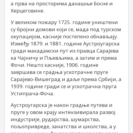
а прва на просторима данашње Босне и
Херцеговине.
У великом пожару 1725. године уништени
су бројни домови који се, мада под турском
окупацијом, касније постепено обнављају.
Између 1879. и 1881. године Аустроугарска
гради макадамски пут из правца Сарајева
ка Чајничу и Пљевљима, а затим и према
Фочи. Нешто касније, 1906. године
завршава се градња ускотрачне пруге
Сарајево-Вишеград и даље према Србији, а
1939. године гради се и ускотрачна пруга
Устипрача-Фоча.
Аустроугарска је након градње путева и
пруге у овом крају интензивирала развој
индустрије, рударства, шумарства,
пољопривреде, занатства и школства, а у