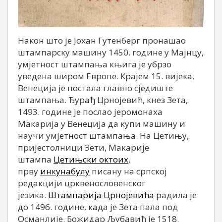
Након што је Јохан Гутенберг пронашао
штампарску машину 1450. године у Мајнцу,
умјетност штампања књига је убрзо
уведена широм Европе. Крајем 15. вијека,
Венеција је постала главно сједиште
штампања. Ђурађ Црнојевић, кнез Зета,
1493. године је послао јеромонаха
Макарија у Венеција да купи машину и
научи умјетност штампања. На Цетињу,
пријестолници Зети, Макарије
штампа
Цетињски октоих
,
прву
инкунабулу
писану на српској
редакцији црквенословенског
језика.
Штампарија Црнојевића
радила је
до 1496. године, када је Зета пала под
Османлије. Божидар Љубавић је 1518.