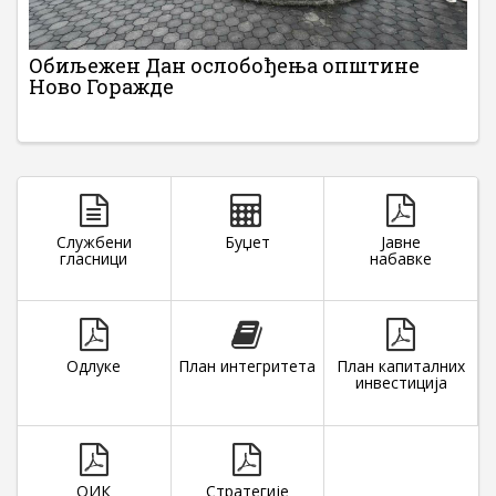
Обиљежен Дан ослобођења општине
Ново Горажде
Службени
Буџет
Јавне
гласници
набавке
Одлуке
План интегритета
План капиталних
инвестиција
ОИК
Стратегије