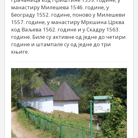
манастиру Милешева 1546. године, у
Београду 1552. године, поново у Милешеви
1557. године, у манастиру Мркшина Црква
код Ваљева 1562. године и у Скадру 1563.
године. Биле су активне од једне до четири
године и штампале су од једне до три
књиге.