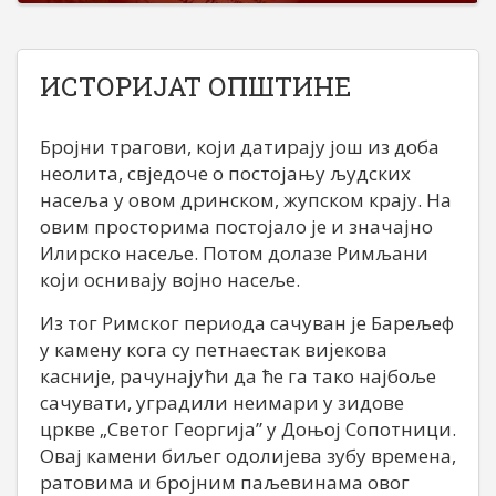
ИСТОРИЈАТ ОПШТИНЕ
Бројни трагови, који датирају још из доба
неолита, свједоче о постојању људских
насеља у овом дринском, жупском крају. На
овим просторима постојало је и значајно
Илирско насеље. Потом долазе Римљани
који оснивају војно насеље.
Из тог Римског периода сачуван је Барељеф
у камену кога су петнаестак вијекова
касније, рачунајући да ће га тако најбоље
сачувати, уградили неимари у зидове
цркве „Светог Георгија” у Доњој Сопотници.
Овај камени биљег одолијева зубу времена,
ратовима и бројним паљевинама овог