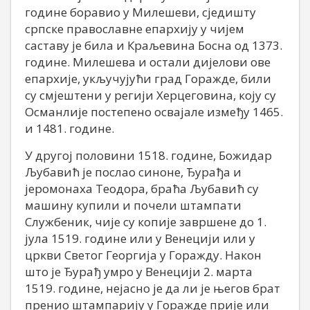
године боравио у Милешеви, сједишту
српске православне епархију у чијем
саставу је била и Краљевина Босна од 1373.
године. Милешева и остали дијелови ове
епархије, укључујући град Горажде, били
су смјештени у регији Херцеговина, коју су
Османлије постепено освајале између 1465.
и 1481. године.
У другој половини 1518. године, Божидар
Љубавић је послао синоне, Ђурађа и
јеромонаха Теодора, браћа Љубавић су
машину купили и почели штампати
Службеник, чије су копије завршене до 1.
јула 1519. године или у Венецији или у
цркви Светог Георгија у Горажду. Након
што је Ђурађ умро у Венецији 2. марта
1519. године, нејасно је да ли је његов брат
пренио штампарију у Горажде прије или