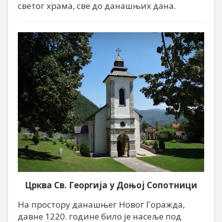
светог храма, све до данашњих дана.
Црква Св. Георгија у Доњој Сопотници
На простору данашњег Новог Горажда,
давне 1220. године било је насеље под