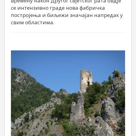
времену након Другог свјетског рата овдје
се интензивно граде нова фабричка
постројења и биљежи значајан напредак у
свим областима.