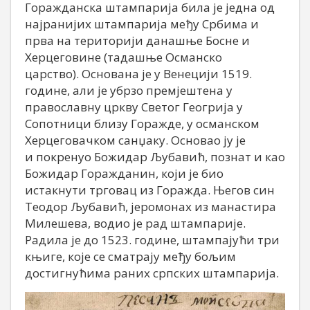
Горажданска штампарија била је једна од
најранијих штампарија међу Србима и
прва на територији данашње Босне и
Херцеговине (тадашње Османско
царство). Основана је у Венецији 1519.
године, али је убрзо премјештена у
православну цркву Светог Геогрија у
Сопотници близу Горажде, у османском
Херцеговачком санџаку. Основао ју је
и покренуо Божидар Љубавић, познат и као
Божидар Горажданин, који је био
истакнути трговац из Горажда. Његов син
Теодор Љубавић, јеромонах из манастира
Милешева, водио је рад штампарије.
Радила је до 1523. године, штампајући три
књиге, које се сматрају међу бољим
достигнућима раних српских штампарија.