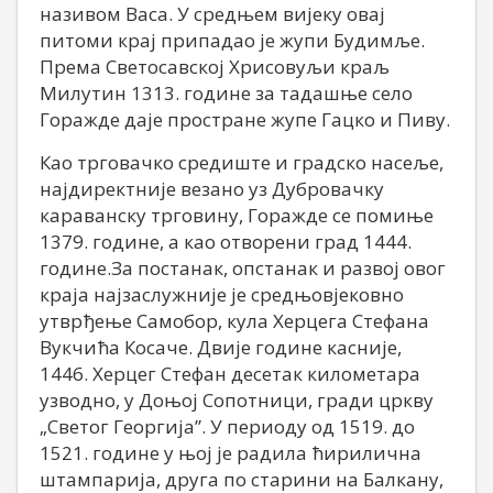
називом Васа. У средњем вијеку овај
питоми крај припадао је жупи Будимље.
Према Светосавској Хрисовуљи краљ
Милутин 1313. године за тадашње село
Горажде даје простране жупе Гацко и Пиву.
Као трговачко средиште и градско насеље,
најдиректније везано уз Дубровачку
караванску трговину, Горажде се помиње
1379. године, а као отворени град 1444.
године.За постанак, опстанак и развој овог
краја најзаслужније је средњовјековно
утврђење Самобор, кула Херцега Стефана
Вукчића Косаче. Двије године касније,
1446. Херцег Стефан десетак километара
узводно, у Доњој Сопотници, гради цркву
„Светог Георгија”. У периоду од 1519. до
1521. године у њој је радила ћирилична
штампарија, друга по старини на Балкану,