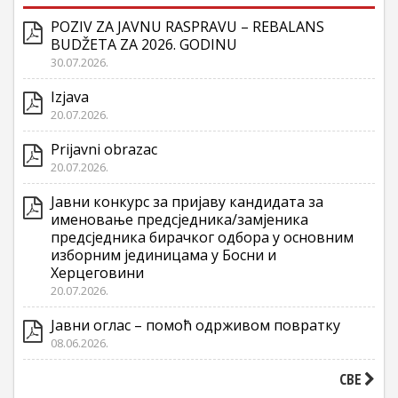
POZIV ZA JAVNU RASPRAVU – REBALANS
BUDŽETA ZA 2026. GODINU
30.07.2026.
Izjava
20.07.2026.
Prijavni obrazac
20.07.2026.
Јавни конкурс за пријаву кандидата за
именовање предсједника/замјеника
предсједника бирачког одбора у основним
изборним јединицама у Босни и
Херцеговини
20.07.2026.
Јавни оглас – помоћ одрживом повратку
08.06.2026.
СВЕ