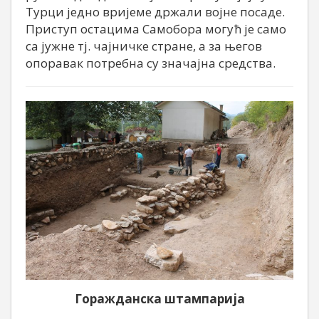
Турци једно вријеме држали војне посаде.
Приступ остацима Самобора могућ је само
са јужне тј. чајничке стране, а за његов
опоравак потребна су значајна средства.
Горажданска штампарија