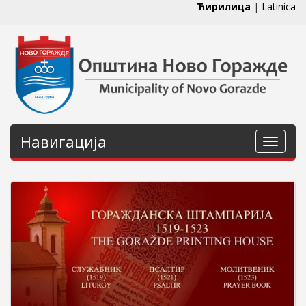
Ћирилица
|
Latinica
Навигација
Навига