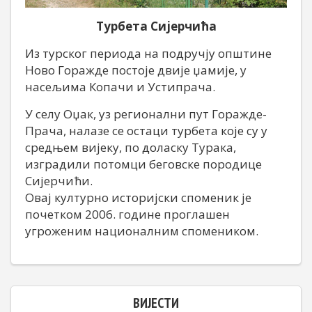
Турбета Сијерчића
Из турског периода на подручју општине
Ново Горажде постоје двије џамије, у
насељима Копачи и Устипрача.
У селу Оџак, уз регионални пут Горажде-
Прача, налазе се остаци турбета које су у
средњем вијеку, по доласку Турака,
изградили потомци беговске породице
Сијерчићи.
Овај културно историјски споменик је
почетком 2006. године проглашен
угроженим националним спомеником.
ВИЈЕСТИ