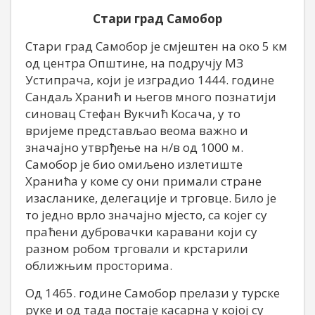
Стари град Самобор
Стари град Самобор је смјештен на око 5 км
од центра Општине, на подручју МЗ
Устипрача, који је изградио 1444. године
Сандаљ Хранић и његов много познатији
синовац Стефан Вукчић Косача, у то
вријеме представљао веома важно и
значајно утврђење на н/в од 1000 м.
Самобор је био омиљено излетиште
Хранића у коме су они примали стране
изасланике, делегације и трговце. Било је
то једно врло значајно мјесто, са којег су
праћени дубровачки каравани који су
разном робом трговали и крстарили
оближњим просторима.
Од 1465. године Самобор прелази у турске
руке и од тада постаје касарна у којој су