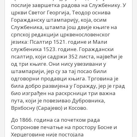
послије завршетка радова на Службенику. У
цркви Светог Георгија, Теодор оснива
Горажданску штампарију, која, осим
Службеника, штампа још двије књиге на
српској редакцији црквенословенског
језика: Псалтир 1521. године и Мали
службеника 1523. године. Гораждански
псалтир, који садржи 352 листа, највећи је
од три књиге. Они нису увезивани у
штампарији, јер су за тај посао били
одговорни продавци књига. Трговина је
била добро развијена у Горажду, јер је град
био изграђен на раскрсници три важна
пута, који је повезивао Дубровника,
Врхбосну (Сарајево) и Косово.
До 1866. година са почетком рада
Сопронове печатње на простору Босне и
Херцеговине није постојала