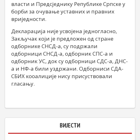
власти и Предсједнику Републике Српске у
борби за очување уставних и правних
вриједности.
Декларација није усвојена једногласно,
Закључак који је предложен од стране
одборнике СНСД-а, су подржали
одборници СНСД-а, одборник СПС-а и
одборник УС, док су одборници СДС-а, ДНС-
а и НФ-а били уздржани. Одборниси СДА-
СБИХ кооалиције нису присуствовали
гласању.
ВИЈЕСТИ