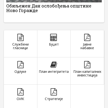
Обиљежен Дан ослобођења општине
Ново Горажде
Службени
Буџет
Јавне
гласници
набавке
Одлуке
План интегритета
План капиталних
инвестиција
ОИК
Стратегије