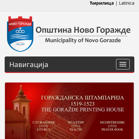
Ћирилица
|
Latinica
Навигација
Навига