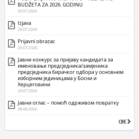
BUDŽETA ZA 2026. GODINU
30.07.2026.
Izjava
20.07.2026.
Prijavni obrazac
20.07.2026.
Јавни конкурс за пријаву кандидата за
именовање предсједника/замјеника
предсједника бирачког одбора у основним
изборним јединицама у Босни и
Херцеговини
20.07.2026.
Јавни оглас – помоћ одрживом повратку
08.06.2026.
СВЕ