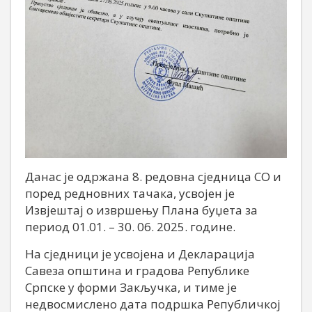
Данас је одржана 8. редовна сједница СО и
поред редновних тачака, усвојен је
Извјештај о извршењу Плана буџета за
период 01.01. – 30. 06. 2025. године.
На сједници је усвојена и Декларација
Савеза општина и градова Републике
Српске у форми Закључка, и тиме је
недвосмислено дата подршка Републичкој