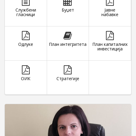
Службени
Буџет
Јавне
гласници
набавке
Одлуке
План интегритета
План капиталних
инвестиција
ОИК
Стратегије