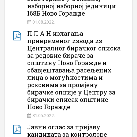
изборној изборној јединици
168Б Ново Горажде
01.08.2022.
П Л А Н излагања
привременог извода из
Централног бирачког списка
за редовне бираче за
општину Ново Горажде и
обавјештавања расељених
лица о могућностима и
роковима за промјену
бирачке опције у Центру за
бирачки списак општине
Ново Горажде
31.05.2022.
Јавни оглас за пријаву
кандидата за контролоре