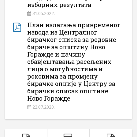
изборних резултата
31.05.2022.
План излагања привременог
извода из Централног
бирачког списка за редовне
бираче за општину Ново
Горажде и начину
обавјештавања расељених
лица о могућностима и
роковима за промјену
бирачке опције у Центру за
бирачки списак општине
Ново Горажде
22.07.2020.