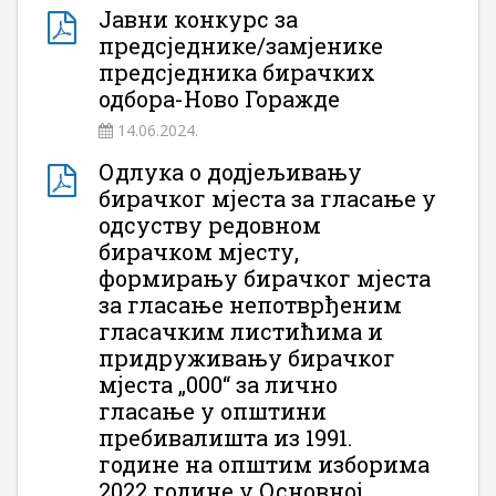
Јавни конкурс за
предсједнике/замјенике
предсједника бирачких
одбора-Ново Горажде
14.06.2024.
Одлука о додјељивању
бирачког мјеста за гласање у
одсуству редовном
бирачком мјесту,
формирању бирачког мјеста
за гласање непотврђеним
гласачким листићима и
придруживању бирачког
мјеста „000“ за лично
гласање у општини
пребивалишта из 1991.
године на општим изборима
2022 године у Основној