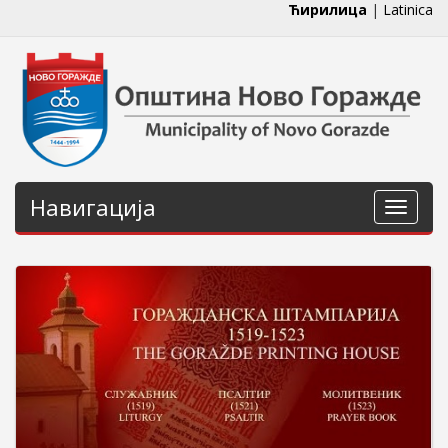
Ћирилица
|
Latinica
Навигација
Навига