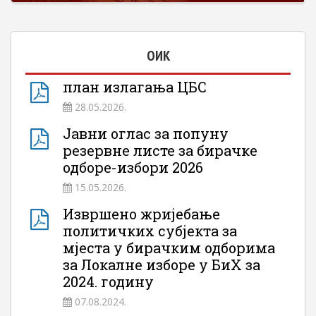
ОИК
план излагања ЦБС
28.05.2026.
Јавни оглас за попуну
резервне листе за бирачке
одборе-избори 2026
15.05.2026.
Извршено жријебање
политичких субјекта за
мјеста у бирачким одборима
за Локалне изборе у БиХ за
2024. годину
07.08.2024.