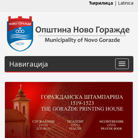
Ћирилица
|
Latinica
Навигација
Навига