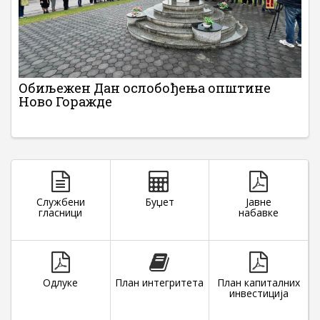
Обиљежен Дан ослобођења општине
Ново Горажде
Службени
Буџет
Јавне
гласници
набавке
Одлуке
План интегритета
План капиталних
инвестиција