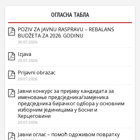
ОГЛАСНА ТАБЛА
POZIV ZA JAVNU RASPRAVU – REBALANS
BUDŽETA ZA 2026. GODINU
30.07.2026.
Izjava
20.07.2026.
Prijavni obrazac
20.07.2026.
Јавни конкурс за пријаву кандидата за
именовање предсједника/замјеника
предсједника бирачког одбора у основним
изборним јединицама у Босни и
Херцеговини
20.07.2026.
Јавни оглас – помоћ одрживом повратку