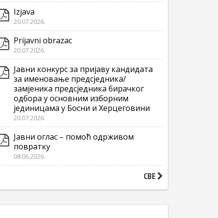
Izjava
20.07.2026.
Prijavni obrazac
20.07.2026.
Јавни конкурс за пријаву кандидата
за именовање предсједника/
замјеника предсједника бирачког
одбора у основним изборним
јединицама у Босни и Херцеговини
20.07.2026.
Јавни оглас – помоћ одрживом
повратку
08.06.2026.
СВЕ