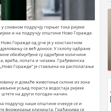
у сливном подручју горњег тока ријеке
 ријеке и на подручју општине Ново Горажде.
Ново Горажде од јуче је у константном
дјеловању се већ доносе. У склопу одбране
ине обезбијеђене су одређене количине
а, врећа, лопата и чизама. Грађевинска
 „Ново Горажде“ је стављена на располагање
имовину и домаће животиње склоне из зона
лављене усљед пораста водостаја ријеке
 штете на други погодан начин.
на подручју наше општине очекује се и
 те формирање клизишта. Грађанима се