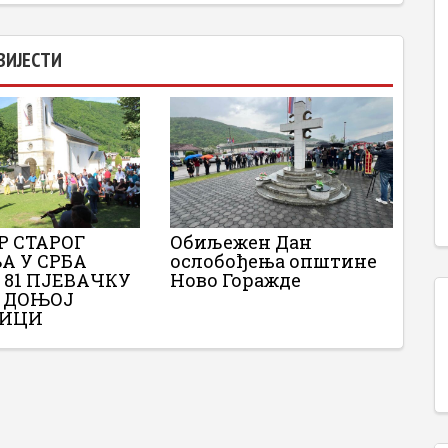
ВИЈЕСТИ
ОР СТАРОГ
Обиљежен Дан
А У СРБА
ослобођења општине
 81 ПЈЕВАЧКУ
Ново Горажде
У ДОЊОЈ
НИЦИ