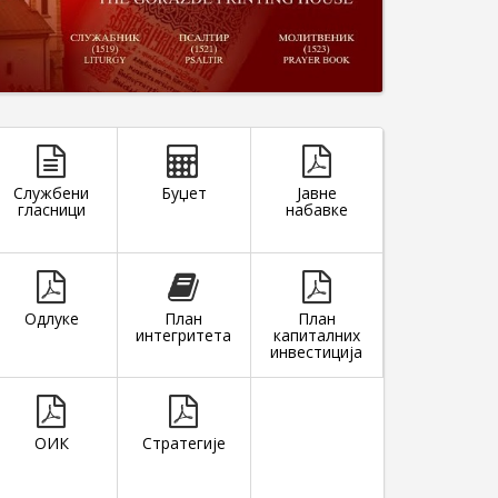
Службени
Буџет
Јавне
гласници
набавке
Одлуке
План
План
интегритета
капиталних
инвестиција
ОИК
Стратегије