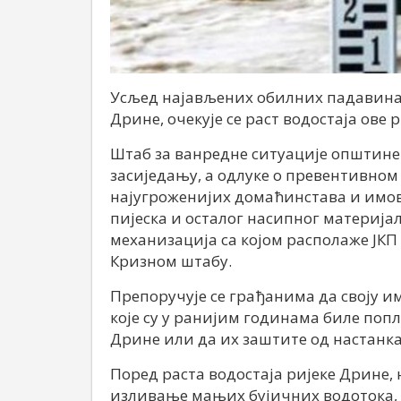
Усљед најављених обилних падавина 
Дрине, очекује се раст водостаја ове
Штаб за ванредне ситуације општине 
засиједању, а одлуке о превентивном 
најугроженијих домаћинстава и имов
пијеска и осталог насипног материјал
механизација са којом располаже ЈКП
Кризном штабу.
Препоручује се грађанима да своју 
које су у ранијим годинама биле поп
Дрине или да их заштите од настанка
Поред раста водостаја ријеке Дрине, 
изливање мањих бујичних водотока,