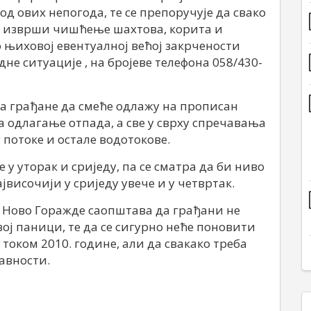
од ових непогода, те се препоручује да свако
е изврши чишћење шахтова, корита и
о њиховој евентуалној већој закрчености
е ситуације , на бројеве телефона 058/430-
на грађане да смеће одлажу на прописан
за одлагање отпада, а све у сврху спречавања
потоке и остале водотокове.
 у уторак и сриједу, па се сматра да би ниво
јвисочији у сриједу увече и у четвртак.
 Ново Горажде саопштава да грађани не
ој паници, те да се сигурно неће поновити
 током 2010. године, али да свакако треба
авности.