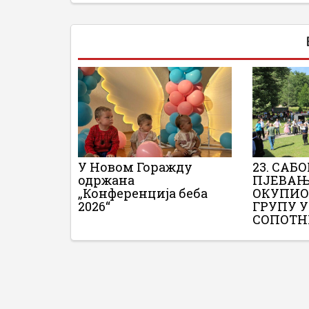
У Новом Горажду
23. САБ
одржана
ПЈЕВАЊ
„Конференција беба
ОКУПИО
2026“
ГРУПУ 
СОПОТ