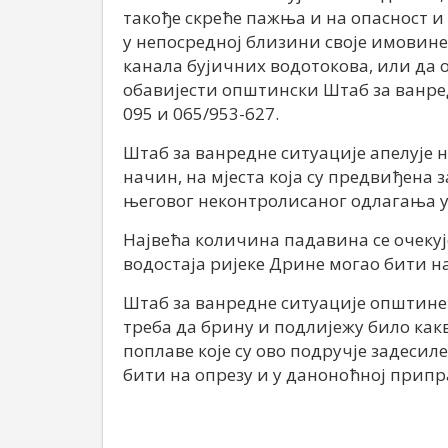
такође скреће пажња и на опасност и 
у непосредној близини своје имовин
канала бујичних водотокова, или да 
обавијести општински Штаб за ванредн
095 и 065/953-627.
Штаб за ванредне ситуације апелује 
начин, на мјеста која су предвиђена 
његовог неконтролисаног одлагања у 
Највећа количина падавина се очекује
водостаја ријеке Дрине могао бити на
Штаб за ванредне ситуације општине
треба да брину и подлијежу било какв
поплаве које су ово подручје задесиле
бити на опрезу и у даноноћној припр