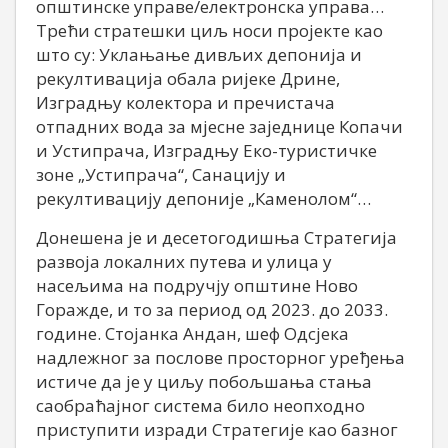
општинске управе/електронска управа…
Трећи стратешки циљ носи пројекте као
што су: Уклањање дивљих депонија и
рекултивација обала ријеке Дрине,
Изградњу колектора и пречистача
отпадних вода за мјесне заједнице Копачи
и Устипрача, Изградњу Еко-туристичке
зоне „Устипрача“, Санацију и
рекултивацију депоније „Каменолом“…
Донешена је и десетогодишња Стратегија
развоја локалних путева и улица у
насељима на подручју општине Ново
Горажде, и то за период од 2023. до 2033.
године. Стојанка Андан, шеф Одсјека
надлежног за послове просторног уређења
истиче да је у циљу побољшања стања
саобраћајног система било неопходно
приступити изради Стратегије као базног