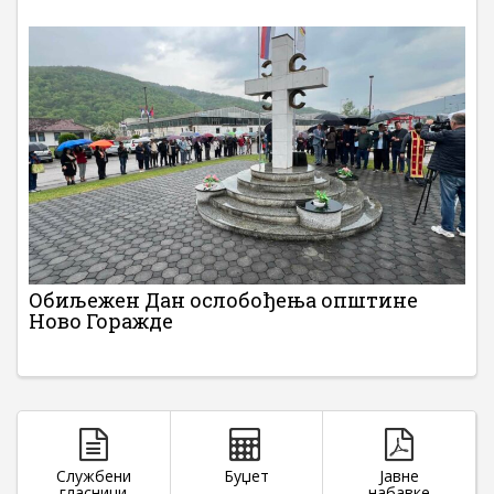
Обиљежен Дан ослобођења општине
Ново Горажде
Службени
Буџет
Јавне
гласници
набавке