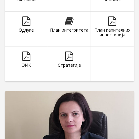
Одлуке
План интегритета
План капиталних
инвестиција
ОИК
Стратегије