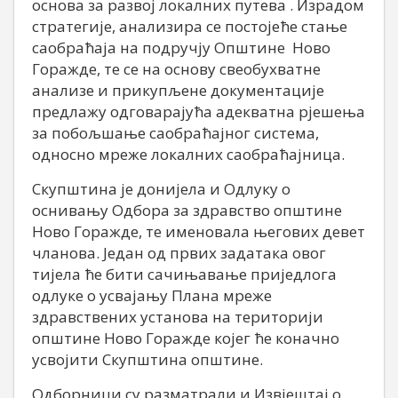
основа за развој локалних путева . Израдом
стратегије, анализира се постојеће стање
саобраћаја на подручју Општине Ново
Горажде, те се на основу свеобухватне
анализе и прикупљене документације
предлажу одговарајућа адекватна рјешења
за побољшање саобраћајног система,
односно мреже локалних саобраћајница.
Скупштина је донијела и Одлуку о
оснивању Одбора за здравство општине
Ново Горажде, те именовала његових девет
чланова. Један од првих задатака овог
тијела ће бити сачињавање приједлога
одлуке о усвајању Плана мреже
здравствених установа на територији
општине Ново Горажде којег ће коначно
усвојити Скупштина општине.
Одборници су разматрали и Извјештај о