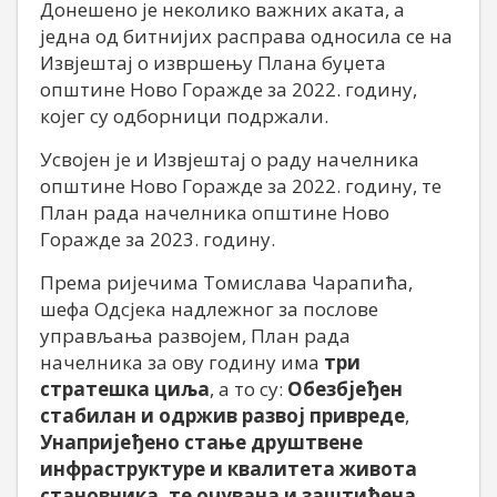
Донешено је неколико важних аката, а
једна од битнијих расправа односила се на
Извјештај о извршењу Плана буџета
општине Ново Горажде за 2022. годину,
којег су одборници подржали.
Усвојен је и Извјештај о раду начелника
општине Ново Горажде за 2022. годину, те
План рада начелника општине Ново
Горажде за 2023. годину.
Према ријечима Томислава Чарапића,
шефа Одсјека надлежног за послове
управљања развојем, План рада
начелника за ову годину има
три
стратешка циља
, а то су:
Обезбјеђен
стабилан и одржив развој привреде
,
Унапријеђено стање друштвене
инфраструктуре
и квалитета живота
становника, те очувана и заштићена