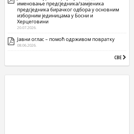
именовање предсједника/замјеника
предсједника бирачког одбора у основним
изборним јединицама у Босни и
Херцеговини
20.07.2026.
Јавни оглас – помоћ одрживом повратку
08.06.2026.
СВЕ