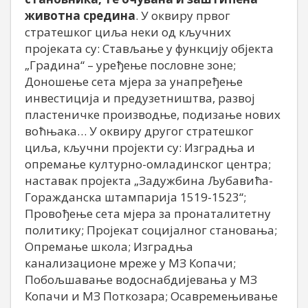
животна средина
. У оквиру првог
стратешког циља неки од кључних
пројеката су: Стављање у функцију објекта
„Градина“ – уређење пословне зоне;
Доношење сета мјера за унапређење
инвестиција и предузетништва, развој
пластеничке производње, подизање нових
воћњака… У оквиру другог стратешког
циља, кључни пројекти су: Изградња и
опремање културно-омладинског центра;
наставак пројекта „Задужбина Љубавића-
Горажданска штампарија 1519-1523“;
Провођење сета мјера за пронаталитетну
политику; Пројекат социјалног становања;
Опремање школа; Изградња
канализационе мреже у МЗ Копачи;
Побољшавање водоснабдијевања у МЗ
Копачи и МЗ Поткозара; Осавремењивање