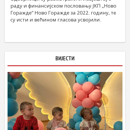
раду и финансијском пословању ЈКП „Ново
Горажде“ Ново Горажде за 2022. годину, те
су исти и већином гласова усвојили.
ВИЈЕСТИ