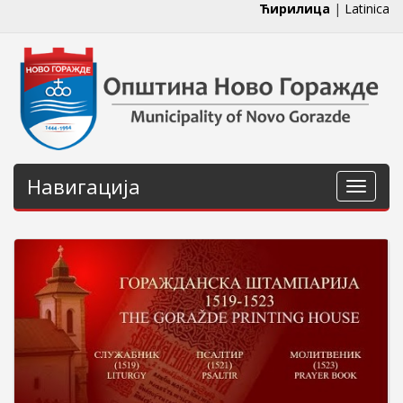
Ћирилица
|
Latinica
Навигација
Навига