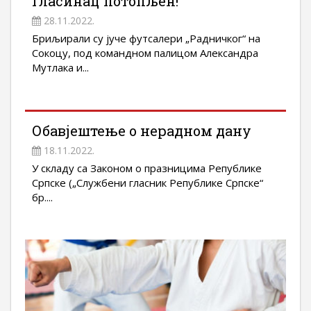
Гласинац потопљен!
28.11.2022.
Бриљирали су јуче футсалери „Радничког“ на
Сокоцу, под командном палицом Александра
Мутлака и...
Обавјештење о нерадном дану
18.11.2022.
У складу сa Законом о празницима Републике
Српске („Службени гласник Републике Српске“
бр....