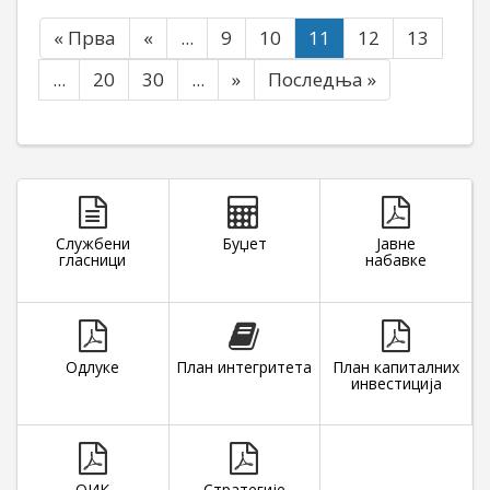
« Прва
«
...
9
10
11
12
13
...
20
30
...
»
Последња »
Службени
Буџет
Јавне
гласници
набавке
Одлуке
План интегритета
План капиталних
инвестиција
ОИК
Стратегије