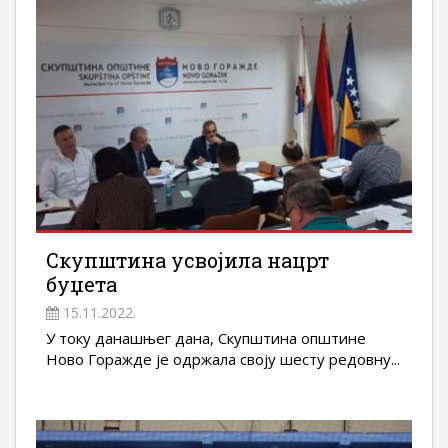
Скупштина усвојила нацрт
буџета
15.11.2022.
У току данашњег дана, Скупштина општине
Ново Горажде је одржала своју шесту редовну...