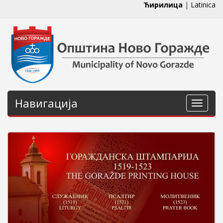
Ћирилица
|
Latinica
Навигација
Навига