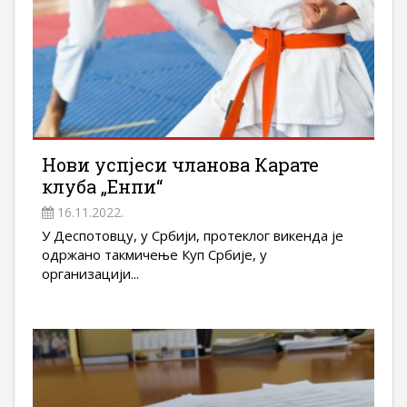
Нови успјеси чланова Карате
клуба „Енпи“
16.11.2022.
У Деспотовцу, у Србији, протеклог викенда је
одржано такмичење Куп Србије, у
организацији...