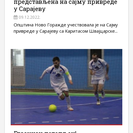
представљена на сајму привреде
у Сарајеву
09.12.2022.
Општина Ново Горажде учествовала је на Сајму
привреде у Сарајеву са Каритасом Швајцарске...