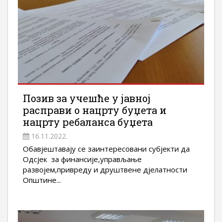
Позив за учешће у јавној
расправи о нацрту буџета и
нацрту ребаланса буџета
16.11.2022.
Обавјештавају се заинтересовани субјекти да
Одсјек за финансије,управљање
развојем,привреду и друштвене дјелатности
Општине...