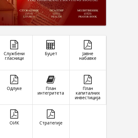
Службени
Буџет
Јавне
гласници
набавке
Одлуке
План
План
интегритета
капиталних
инвестиција
ОИК
Стратегије