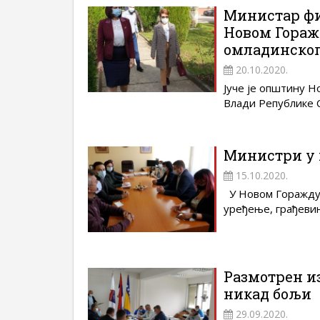
Министар фи
Новом Гораж
омладинског
20.10.2020.
Јуче је општину Н
Влади Републике Ср
Министри у 
15.10.2020.
У Новом Горажду 
уређење, грађевин
Размотрен и
никад бољи
29.09.2020.