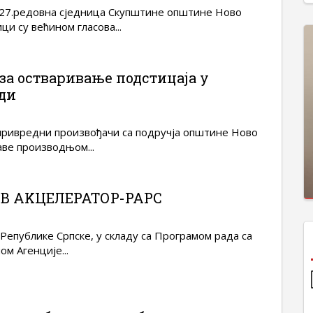
 27.редовна сједница Скупштине општине Ново
и су већином гласова...
за остваривање подстицаја у
ди
привредни произвођачи са подручја општине Ново
аве производњом...
В AKЦЕЛЕРАТОР-РАРС
 Републике Српске, у складу са Програмом рада са
ом Агенције...