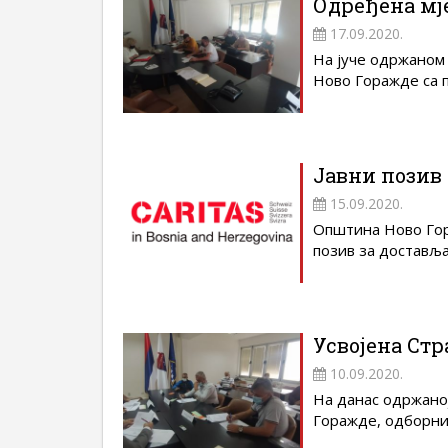
Одређена мј
17.09.2020.
На јуче одржаном
Ново Горажде са п
Јавни позив 
15.09.2020.
Општина Ново Гор
позив за доставља
Усвојена Стр
10.09.2020.
На данас одржано
Горажде, одборниц