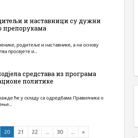
дитељи и наставници су дужни
о препорукама
енике, родитеље и наставнике, а на основу
а просвјете и...
одјела средстава из програма
ационе политике
ажде ће у складу са одредбама Правилника о
ење...
20
21
22
...
30
...
»