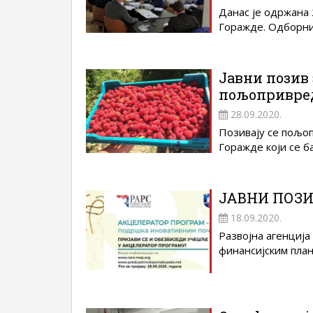
Данас је одржана
Горажде. Одборниц
Јавни позив 
пољопривре
28.09.2020.
Позивају се пољо
Горажде који се б
ЈАВНИ ПОЗИ
18.09.2020.
Развојна агенција
финансијским план