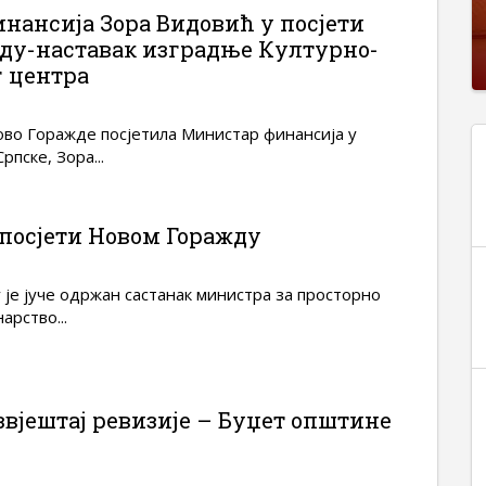
нансија Зора Видовић у посјети
ду-наставак изградње Културно-
 центра
ово Горажде посјетила Министар финансија у
пске, Зора...
посјети Новом Горажду
је јуче одржан састанак министра за просторно
арство...
звјештај ревизије – Буџет општине