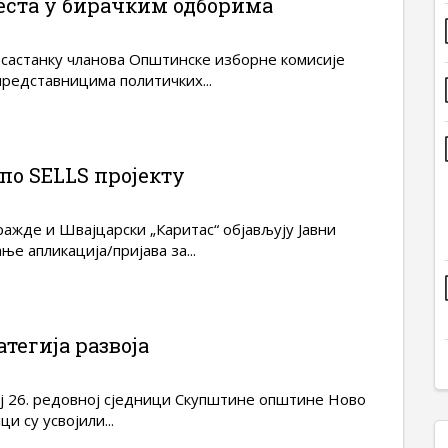
еста у бирачким одборима
 састанку чланова Општинске изборне комисије
редставницима политичких...
по SELLS пројекту
ажде и Швајцарски „Каритас“ објављују Јавни
ње апликација/пријава за...
атегија развоја
ј 26. редовној сједници Скупштине општине Ново
и су усвојили...