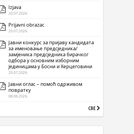
Izjava
20.07.2026.
Prijavni obrazac
20.07.2026.
Јавни конкурс за пријаву кандидата
за именовање предсједника/
замјеника предсједника бирачког
одбора у основним изборним
јединицама у Босни и Херцеговини
20.07.2026.
Јавни оглас – помоћ одрживом
повратку
08.06.2026.
СВЕ