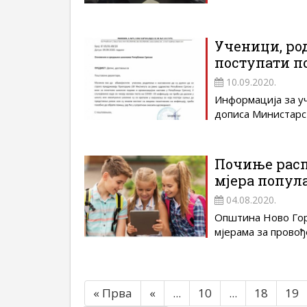
Ученици, ро
поступати п
10.09.2020.
Информација за уч
дописа Министарств
Почиње расп
мјера попул
04.08.2020.
Општина Ново Гор
мјерама за провођ
« Прва
«
...
10
...
18
19