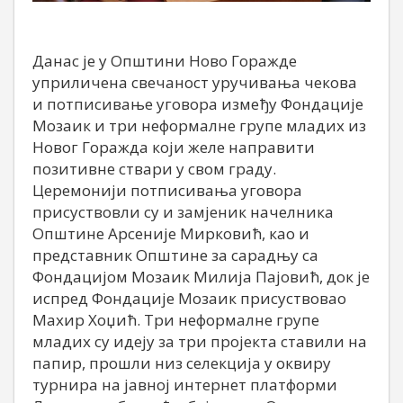
Данас је у Општини Ново Горажде
уприличена свечаност уручивања чекова
и потписивање уговора између Фондације
Мозаик и три неформалне групе младих из
Новог Горажда који желе направити
позитивне ствари у свом граду.
Церемонији потписивања уговора
присуствовли су и замјеник начелника
Општине Арсеније Мирковић, као и
представник Општине за сарадњу са
Фондацијом Мозаик Милија Пајовић, док је
испред Фондације Мозаик присуствовао
Махир Хоџић. Три неформалне групе
младих су идеју за три пројекта ставили на
папир, прошли низ селекција у оквиру
турнира на јавној интернет платформи