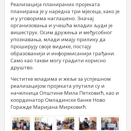
Реализација планираних пројеката
планирана је у наредна три мјесеца, како је
и у уговорима наглашено. Значај
организовања и учешћа младих људи је
вишеструк. Осим дружења и међусобног
упознавања, млади имају прилику да
проширују своје видике, постају
образованији и информисанији грађани.
Само као такви могу градити корисно
друштво.
Честитке младима и жеље за успјешном
реализацијом пројеката упутили су и
начелница Општине Мила Петковић, као и
координатор Омладинске банке Ново
Горажде Маријана Мирковић.