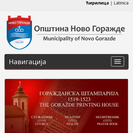
Ћирилица
|
Latinica
Навигација
Навига