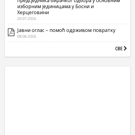
предсједника бирачког одбора у основним
изборним јединицама у Босни и
Херцеговини
20.07.2026.
Јавни оглас – помоћ одрживом повратку
08.06.2026.
СВЕ