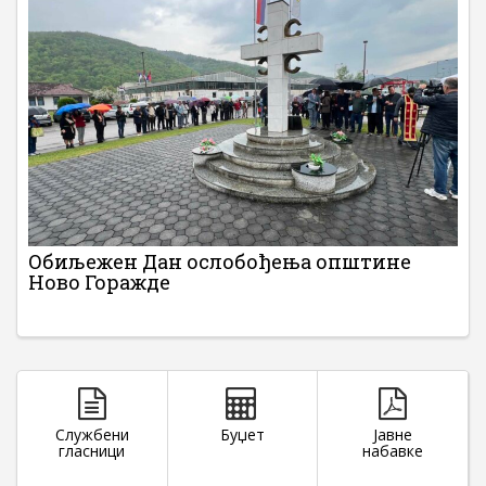
Обиљежен Дан ослобођења општине
Ново Горажде
Службени
Буџет
Јавне
гласници
набавке