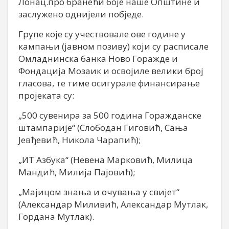
Лонац.про бранећи боје наше Општине и
заслужено однијели побједе.
Групе које су учествовале ове године у
кампањи (јавном позиву) који су расписале
Омладнинска банка Ново Горажде и
Фондација Мозаик и освојиле велики број
гласова, те тиме осигурале финансирање
пројеката су:
„500 сувенира за 500 година Горажданске
штампарије“ (Слободан Гиговић, Сања
Јевђевић, Никола Чарапић);
„ИТ Азбука“ (Невена Марковић, Милица
Мандић, Милија Пајовић);
„Мајицом знања и очувања у свијет“
(Александар Миливић, Александар Мутлак,
Гордана Мутлак).