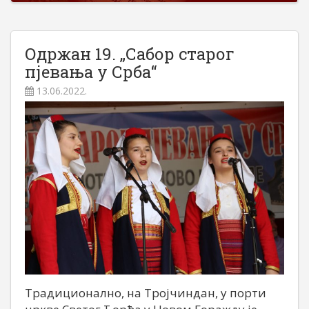
Одржан 19. „Сабор старог
пјевања у Срба“
13.06.2022.
Традиционално, на Тројчиндан, у порти