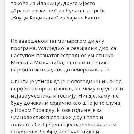
такође из Ивањице, друго мјесто
„Драгачевски вез“ из Лучана, а треће
„Звуци Кадињаче“ из Бајине Баште.
По завршеном такмичарском дијелу
програма, услиједио је ревијални дио, са
наступом познатог естрадног умјетника
Миљана Миљанића, а потом и велико
народно весеље, све до вечерњих сати.
Општи је утисак да је и овогодишњи Сабор
перфектно организован, а о чему свједоче и
изјаве учесника и гостију. Нигдје, кажу, не
буду дочекани срдачно као што је то случај
у Новом Горажду. И ове године је за
чланове свих пјевачких друштава и
солисте обезбјеђена цјелодневна храна и
освјежење, безбједност учесника и