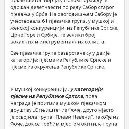
цркве Светог Ђорђа у Новом Горажду је
одржан деветнаести по реду Сабор старог
пјевања у Срба. На овогодишњем Сабору је
учествовала 61 пјевачка група, у мушкој и
женској конкуренцији, из Републике Српске,
Црне Горе и Србије, те велики број
вокалних и инструменталних солиста.
Све пјевачке групе разврстане су у двије
категорије: пјесме из Републике Српске и
пјесме из окружења Републике Српске.
У мушкој конкуренцији,
у категорији
пјесме из Републике Српске
, прва
награда је припала мушком пјевачком
друштву „Огњиште“ из Фоче, друго мјесто
је освојила група „Плави Невени“, такође из
Фоче, док се трећим мјестом окитила група