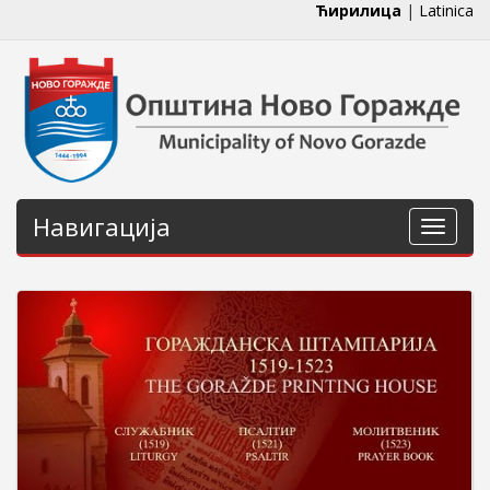
Ћирилица
|
Latinica
Навигација
Навига