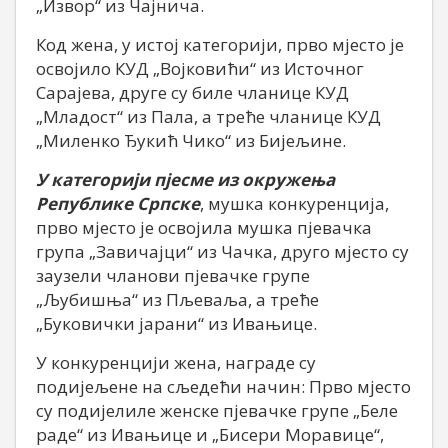
„Извор“ из Чајнича.
Код жена, у истој категорији, прво мјесто је
освојило КУД „Војковићи“ из Источног
Сарајева, друге су биле чланице КУД
„Младост“ из Пала, а треће чланице КУД
„Миленко Ђукић Чико“ из Бијељине.
У категорији пјесме из окружења
Републике Српске
, мушка конкуренција,
прво мјесто је освојила мушка пјевачка
група „Завичајци“ из Чачка, друго мјесто су
заузели чланови пјевачке групе
„Љубишња“ из Пљеваља, а треће
„Буковички јарани“ из Ивањице.
У конкуренцији жена, награде су
подијељене на сљедећи начин: Прво мјесто
су подијелиле женске пјевачке групе „Беле
раде“ из Ивањице и „Бисери Моравице“,