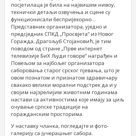
посјетилаца је била на највишем нивоу,
технички детаљи озвучења и сцене су
функционисали беспријекорно…
Представник организатора, уједно и
предсједник СПКД „Просвјета“ из Новог
Горажда, Драгољуб Стојановић, је тим
поводом од стране „Прве интернет
телевизије БиХ Људи говоре“ награђен и
Повељом за најбољег организатора
саборовања старог срског пјевања, што је
овом познатом и признатом здравичару
свакако велики морални подстрек да и у
својим најзрелијим животним годинама
настави са активностима које имају за циљ
очување српске традиције на
горажданским просторима.
У наставку чланка, погледајте и фото-
галерију са јучерашњег сабора.