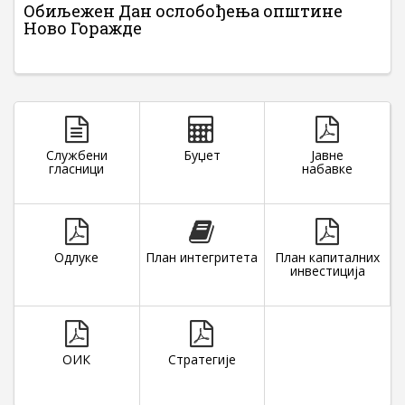
Обиљежен Дан ослобођења општине
Ново Горажде
Службени
Буџет
Јавне
гласници
набавке
Одлуке
План интегритета
План капиталних
инвестиција
ОИК
Стратегије