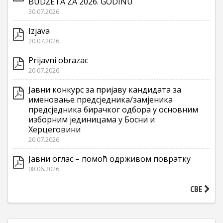
BUDŽETA ZA 2026. GODINU
30.07.2026.
Izjava
20.07.2026.
Prijavni obrazac
20.07.2026.
Јавни конкурс за пријаву кандидата за
именовање предсједника/замјеника
предсједника бирачког одбора у основним
изборним јединицама у Босни и
Херцеговини
20.07.2026.
Јавни оглас – помоћ одрживом повратку
08.06.2026.
СВЕ