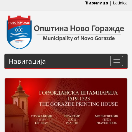
Ћирилица
|
Latinica
Навигација
Навига