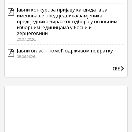
Јавни конкурс за пријаву кандидата за
именовање предсједника/замјеника
предсједника бирачког одбора у основним
изборним јединицама у Босни и
Херцеговини
20.07.2026.
Јавни оглас – помоћ одрживом повратку
08.06.2026.
СВЕ