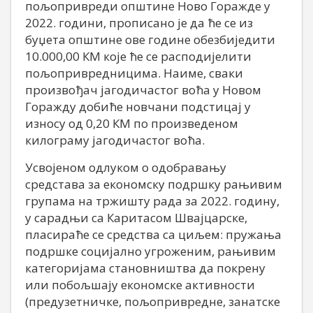
пољопривреди општине Ново Горажде у
2022. години, прописано је да ће се из
буџета општине ове године обезбиједити
10.000,00 КМ које ће се расподијелити
пољопривредницима. Наиме, сваки
произвођач јагодичастог воћа у Новом
Горажду добиће новчани подстицај у
износу од 0,20 КМ по произведеном
килограму јагодичастог воћа.
Усвојеном одлуком о одобравању
средстава за економску подршку рањивим
групама на тржишту рада за 2022. годину,
у сарадњи са Каритасом Швајцарске,
пласираће се средства са циљем: пружања
подршке социјално угроженим, рањивим
категоријама становништва да покрену
или побољшају економске активности
(предузетничке, пољопривредне, занатске