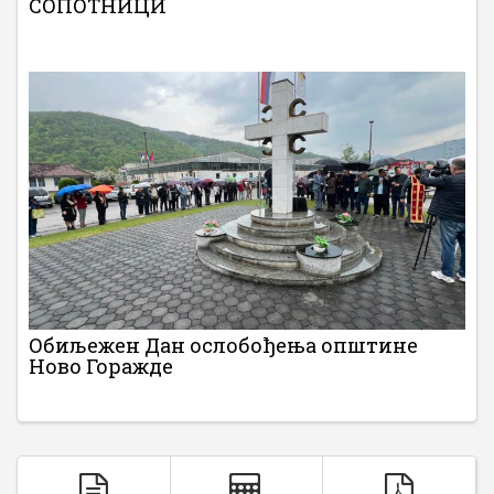
СОПОТНИЦИ
Обиљежен Дан ослобођења општине
Ново Горажде