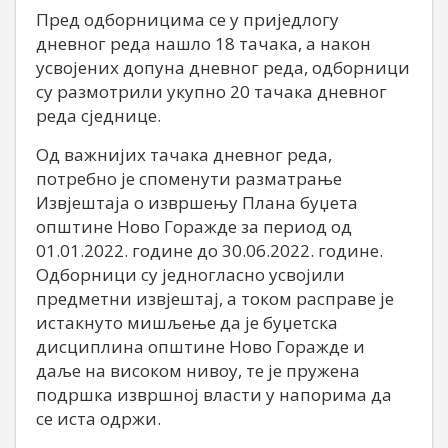
Пред одборницима се у приједлогу
дневног реда нашло 18 тачака, а након
усвојених допуна дневног реда, одборници
су размотрили укупно 20 тачака дневног
реда сједнице.
Од важнијих тачака дневног реда,
потребно је споменути разматрање
Извјештаја о извршењу Плана буџета
општине Ново Горажде за период од
01.01.2022. године до 30.06.2022. године.
Одборници су једногласно усвојили
предметни извјештај, а током расправе је
истакнуто мишљење да је буџетска
дисциплина општине Ново Горажде и
даље на високом нивоу, те је пружена
подршка извршној власти у напорима да
се иста одржи.