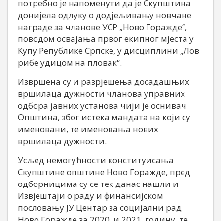
потребно је напоменути да је Скупштина
донијела одлуку о додјељивању новчане
награде за чланове УСР „Ново Горажде“,
поводом освајања првог екипног мјеста у
Купу Републике Српске, у дисциплини „Лов
рибе удицом на пловак“.
Извршена су и разрјешења досадашњих
вршилаца дужности чланова управних
одбора јавних установа чији је оснивач
Општина, због истека мандата на који су
именовани, те именовања нових
вршилаца дужности.
Усљед немогућности конституисања
Скупштине општине Ново Горажде, пред
одборницима су се тек данас нашли и
Извјештаји о раду и финансијском
пословању ЈУ Центар за социјални рад
Ново Горажде за 2020. и 2021. годину, те