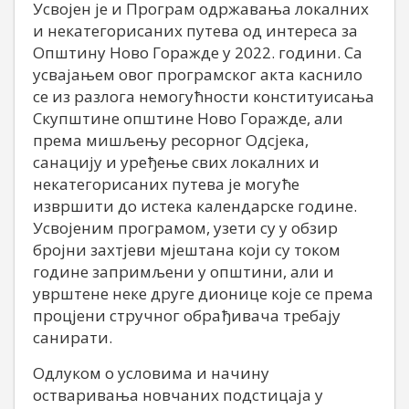
Усвојен је и Програм одржавања локалних
и некатегорисаних путева од интереса за
Општину Ново Горажде у 2022. години. Са
усвајањем овог програмског акта каснило
се из разлога немогућности конституисања
Скупштине општине Ново Горажде, али
према мишљењу ресорног Одсјека,
санацију и уређење свих локалних и
некатегорисаних путева је могуће
извршити до истека календарске године.
Усвојеним програмом, узети су у обзир
бројни захтјеви мјештана који су током
године запримљени у општини, али и
уврштене неке друге дионице које се према
процјени стручног обрађивача требају
санирати.
Одлуком о условима и начину
остваривања новчаних подстицаја у