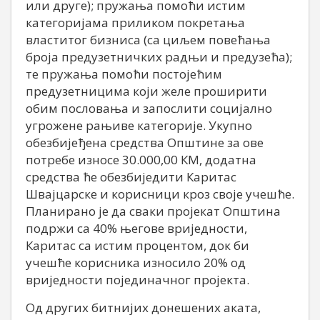
или друге); пружања помоћи истим
категоријама приликом покретања
властитог бизниса (са циљем повећања
броја предузетничких радњи и предузећа);
те пружања помоћи постојећим
предузетницима који желе проширити
обим пословања и запослити социјално
угрожене рањиве категорије. Укупно
обезбијеђена средства Општине за ове
потребе износе 30.000,00 КМ, додатна
средства ће обезбиједити Каритас
Швајцарске и корисници кроз своје учешће.
Планирано је да сваки пројекат Општина
подржи са 40% његове вриједности,
Каритас са истим процентом, док би
учешће корисника износило 20% од
вриједности појединачног пројекта.
Од других битнијих донешених аката,