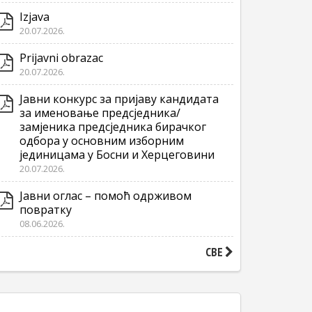
Izjava
20.07.2026.
Prijavni obrazac
20.07.2026.
Јавни конкурс за пријаву кандидата
за именовање предсједника/
замјеника предсједника бирачког
одбора у основним изборним
јединицама у Босни и Херцеговини
20.07.2026.
Јавни оглас – помоћ одрживом
повратку
08.06.2026.
СВЕ