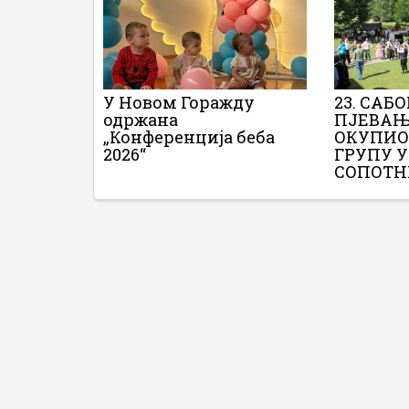
У Новом Горажду
23. САБ
одржана
ПЈЕВАЊ
„Конференција беба
ОКУПИО
2026“
ГРУПУ 
СОПОТ