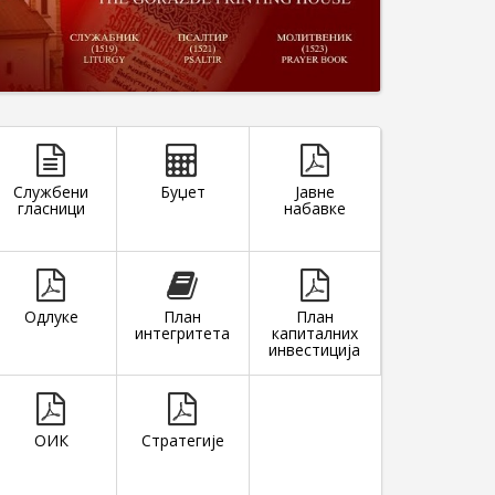
Службени
Буџет
Јавне
гласници
набавке
Одлуке
План
План
интегритета
капиталних
инвестиција
ОИК
Стратегије