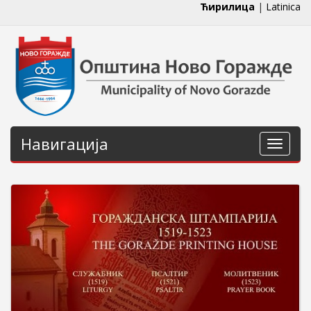
Ћирилица
|
Latinica
Навигација
Навига