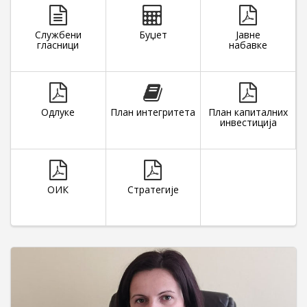
Службени
Буџет
Јавне
гласници
набавке
Одлуке
План интегритета
План капиталних
инвестиција
ОИК
Стратегије