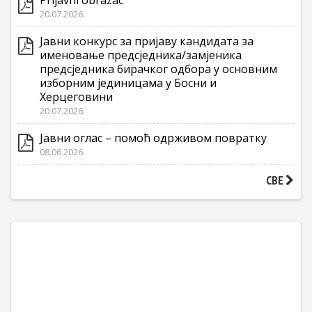
Prijavni obrazac
20.07.2026.
Јавни конкурс за пријаву кандидата за
именовање предсједника/замјеника
предсједника бирачког одбора у основним
изборним јединицама у Босни и
Херцеговини
20.07.2026.
Јавни оглас – помоћ одрживом повратку
08.06.2026.
СВЕ